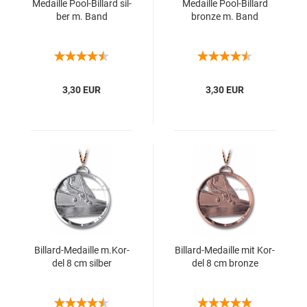
Me­dail­le Pool-​Bil­lard sil­
Me­dail­le Pool-​Bil­lard
ber m. Band
bron­ze m. Band
3,30 EUR
3,30 EUR
Billard-​​Me­dail­le m.Kor­
Billard-​​Me­dail­le mit Kor­
del 8 cm sil­ber
del 8 cm bron­ze