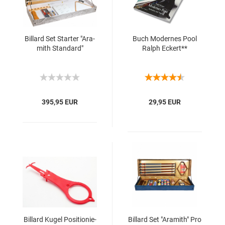
Bil­lard Set Star­ter "Ara­
Buch Mo­der­nes Pool
mith Stan­dard"
Ralph Eckert**
395,95 EUR
29,95 EUR
Bil­lard Kugel Po­si­tio­nie­
Bil­lard Set "Ara­mith" Pro