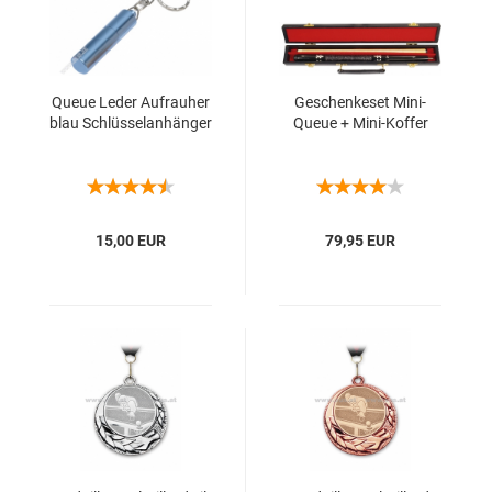
Queue Leder Auf­rau­her
Ge­schen­ke­set Mini-​
blau Schlüs­sel­an­hän­ger
Queue + Mini-​Kof­fer
15,00 EUR
79,95 EUR