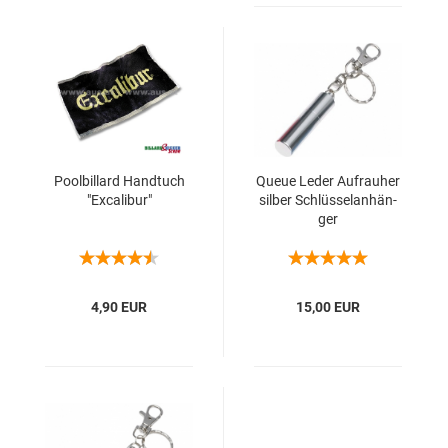
Pool­bil­lard Hand­tuch
Queue Leder Auf­rau­her
"Ex­ca­li­bur"
sil­ber Schlüs­sel­an­hän­
ger
4,90 EUR
15,00 EUR