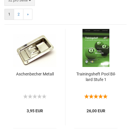
32 pro Seite
1
2
»
Aschen­be­cher Me­tall
Trai­nings­heft Pool Bil­
lard Stufe 1
3,95 EUR
26,00 EUR