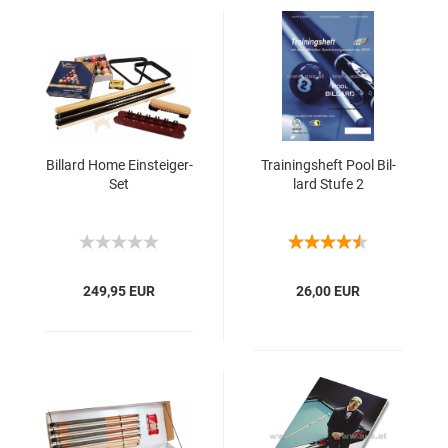
Bil­lard Home Einsteiger-​​
Trai­nings­heft Pool Bil­
Set
lard Stufe 2
249,95 EUR
26,00 EUR