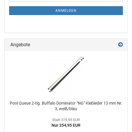
ANMELDEN
Angebote
Pool Queue 2-tlg. Buf­fa­lo Do­mi­na­tor "NG" Kle­b­le­der 13 mm Nr.
3, weiß/blau
Statt 319,95 EUR
Nur 254,95 EUR