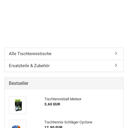
Alle Tischtennistische
Ersatzteile & Zubehör
Bestseller
Tisch­ten­nis­ball Me­te­or
3,60 EUR
Tisch­ten­nis Schlä­ger Cy­clo­ne
12,90 EUR