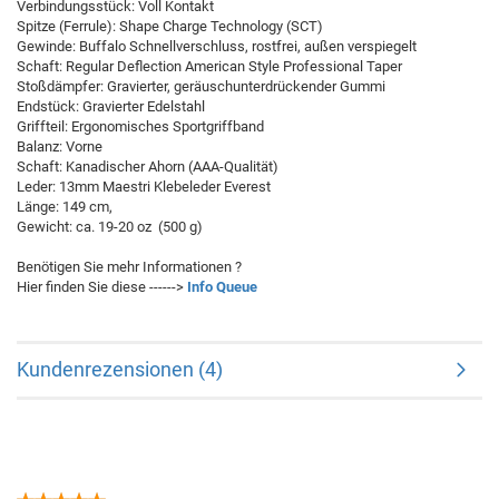
Verbindungsstück: Voll Kontakt
Spitze (Ferrule): Shape Charge Technology (SCT)
Gewinde: Buffalo Schnellverschluss, rostfrei, außen verspiegelt
Schaft: Regular Deflection American Style Professional Taper
Stoßdämpfer:
Gravierter, geräuschunterdrückender Gummi
Endstück:
Gravierter Edelstahl
Griffteil: Ergonomisches Sportgriffband
Balanz: Vorne
Schaft: Kanadischer Ahorn (AAA-Qualität)
Leder: 13mm Maestri Klebeleder Everest
Länge: 149 cm,
Gewicht: ca. 19-20 oz (500 g)
Benötigen Sie mehr Informationen ?
Hier finden Sie diese ------>
Info Queue
Kundenrezensionen (4)