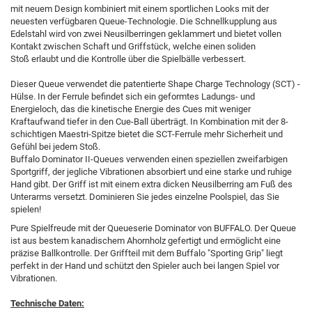
mit neuem Design kombiniert mit einem sportlichen Looks mit der
neuesten verfügbaren Queue-Technologie. Die Schnellkupplung aus
Edelstahl wird von zwei Neusilberringen geklammert und bietet vollen
Kontakt zwischen Schaft und Griffstück, welche einen soliden
Stoß erlaubt und die Kontrolle über die Spielbälle verbessert.
Dieser Queue verwendet die patentierte Shape Charge Technology (SCT) -
Hülse. In der Ferrule befindet sich ein geformtes Ladungs- und
Energieloch, das die kinetische Energie des Cues mit weniger
Kraftaufwand tiefer in den Cue-Ball überträgt. In Kombination mit der 8-
schichtigen Maestri-Spitze bietet die SCT-Ferrule mehr Sicherheit und
Gefühl bei jedem Stoß.
Buffalo Dominator II-Queues verwenden einen speziellen zweifarbigen
Sportgriff, der jegliche Vibrationen absorbiert und eine starke und ruhige
Hand gibt. Der Griff ist mit einem extra dicken Neusilberring am Fuß des
Unterarms versetzt. Dominieren Sie jedes einzelne Poolspiel, das Sie
spielen!
Pure Spielfreude mit der Queueserie Dominator von BUFFALO. Der Queue
ist aus bestem kanadischem Ahornholz gefertigt und ermöglicht eine
präzise Ballkontrolle. Der Griffteil mit dem Buffalo "Sporting Grip" liegt
perfekt in der Hand und schützt den Spieler auch bei langen Spiel vor
Vibrationen.
Technische Daten: