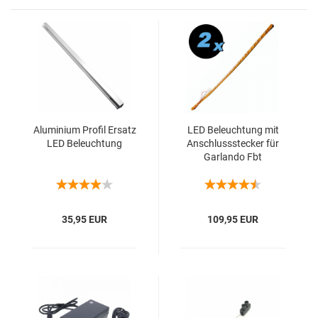
Alu­mi­ni­um Pro­fil Er­satz
LED Be­leuch­tung mit
LED Be­leuch­tung
An­schluss­ste­cker für
Gar­lan­do Fbt
35,95 EUR
109,95 EUR