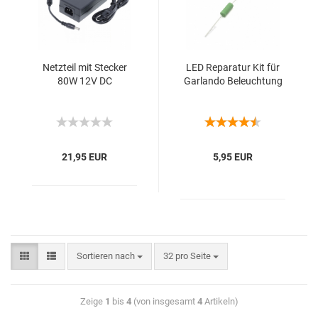
Netz­teil mit Ste­cker
LED Re­pa­ra­tur Kit für
80W 12V DC
Gar­lan­do Be­leuch­tung
21,95 EUR
5,95 EUR
Sortieren nach
32 pro Seite
Zeige
1
bis
4
(von insgesamt
4
Artikeln)