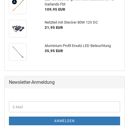
Gar­lan­do Fbt
109,95 EUR
Netz­teil mit Ste­cker 80W 12V DC
21,95 EUR
Alu­mi­ni­um Pro­fil Er­satz LED Be­leuch­tung
35,95 EUR
Newsletter-Anmeldung
ANMELDEN