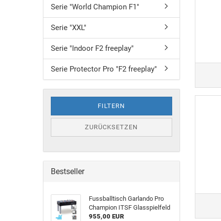
Serie "World Champion F1"
Serie "XXL"
Serie "Indoor F2 freeplay"
Serie Protector Pro "F2 freeplay"
FILTERN
ZURÜCKSETZEN
Bestseller
Fuss­ball­tisch Gar­lan­do Pro
Cham­pion ITSF Glas­spiel­feld
955,00 EUR