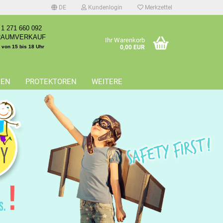
DE
Kundenlogin
Merkzettel
1 271 660 092
RAUMVERKAUF
Ihr Warenkorb
. von 15 bis 18 Uhr
0,00 EUR
EEN
PROTEKTOREN
WEITERE
erstellen
rt vergessen?