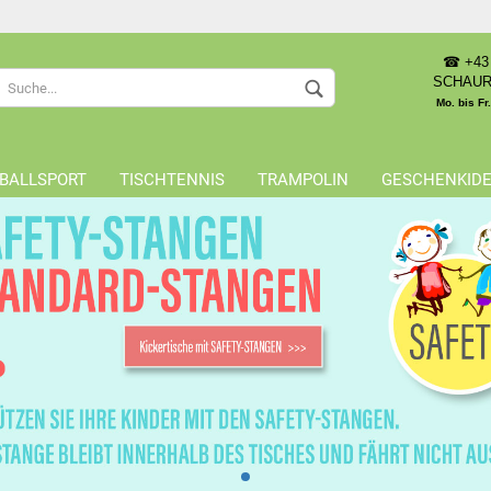
☎ +43 
Sprache auswählen
SCHAU
Mo. bis Fr
Lieferland
BALLSPORT
TISCHTENNIS
TRAMPOLIN
GESCHENKID
Konto 
Passwo