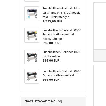
Fuss­ball­tisch Gar­lan­do Mas­
ter Cham­pion ITSF, Glas­spiel­
feld, Tur­nier­stan­gen
1.395,00 EUR
Fuss­ball­tisch Gar­lan­do G500
Evo­lu­ti­on, Glas­spiel­feld,
Safety-​Stangen
925,00 EUR
Fuss­ball­tisch Gar­lan­do G500
Pro Evo­lu­ti­on
885,00 EUR
Fuss­ball­tisch Gar­lan­do G500
Evo­lu­ti­on, Glas­spiel­feld
865,00 EUR
Newsletter-Anmeldung