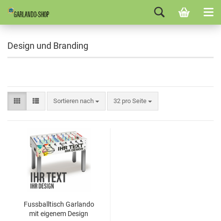
Design und Branding
Sortieren nach
32 pro Seite
Fuss­ball­tisch Gar­lan­do
mit ei­ge­nem De­sign