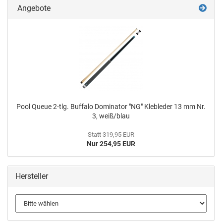
Angebote
Pool Queue 2-tlg. Buf­fa­lo Do­mi­na­tor "NG" Kle­b­le­der 13 mm Nr.
3, weiß/blau
Statt 319,95 EUR
Nur 254,95 EUR
Hersteller