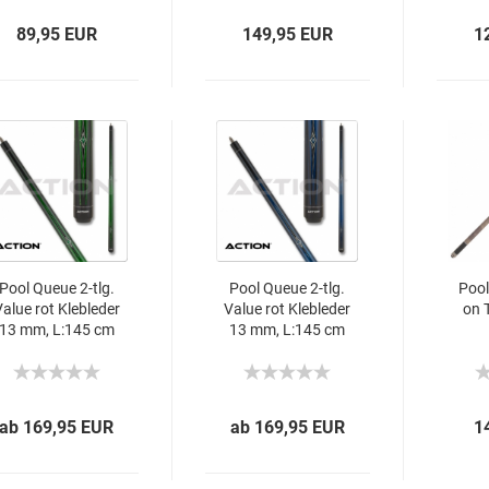
89,95 EUR
149,95 EUR
1
Pool Queue 2-tlg.
Pool Queue 2-tlg.
Pool
alue rot Kle­b­le­der
Value rot Kle­b­le­der
on T
13 mm, L:145 cm
13 mm, L:145 cm
ab 169,95 EUR
ab 169,95 EUR
1