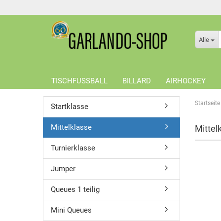
Alle
TISCHFUSSBALL
BILLARD
AIRHOCKEY
Startseite
Startklasse
Mittelklasse
Mittel
Turnierklasse
Jumper
Queues 1 teilig
Mini Queues