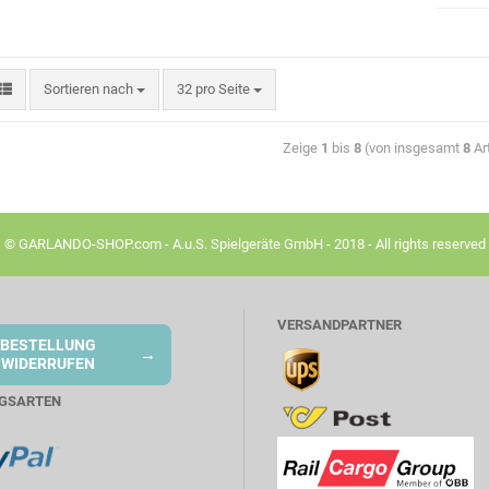
Sortieren nach
32 pro Seite
Zeige
1
bis
8
(von insgesamt
8
Art
© GARLANDO-SHOP.com - A.u.S. Spielgeräte GmbH - 2018 - All rights reserved
VERSANDPARTNER
BESTELLUNG
→
WIDERRUFEN
GSARTEN