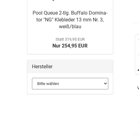
Pool Queue 2-tlg. Buf­fa­lo Do­mi­na­
tor "NG" Kle­b­le­der 13 mm Nr. 3,
weiß/blau
Statt 319,95 EUR
Nur 254,95 EUR
Hersteller
V