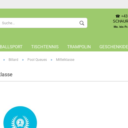
☎ +43 
Sprache auswählen
SCHAU
Mo. bis Fr
Lieferland
BALLSPORT
TISCHTENNIS
TRAMPOLIN
GESCHENKID
»
»
»
Billard
Pool Queues
Mittelklasse
klasse
Konto 
Passwo