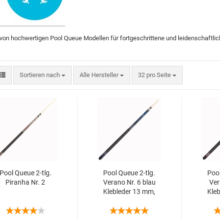
on hochwertigen Pool Queue Modellen für fortgeschrittene und leidenschaftlic
Sortieren nach
Alle Hersteller
32 pro Seite
Pool Queue 2-tlg.
Pool Queue 2-tlg.
Pool
Pi­ran­ha Nr. 2
Vera­no Nr. 6 blau
Ver
Kle­b­le­der 13 mm,
Kle­
L:145 cm