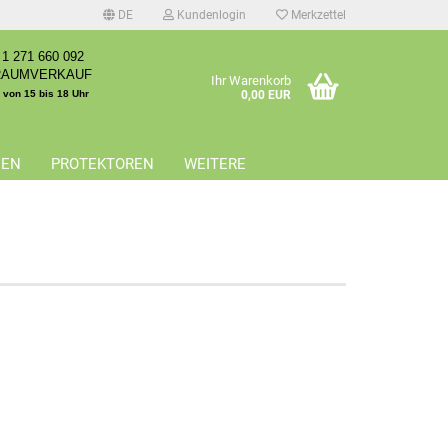
DE
Kundenlogin
Merkzettel
1 271 660 092
RAUMVERKAUF
Ihr Warenkorb
. von 15 bis 18 Uhr
0,00 EUR
EEN
PROTEKTOREN
WEITERE
erstellen
rt vergessen?