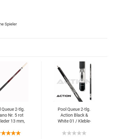
he Spieler
 Queue 2-tlg.
Pool Queue 2-tlg.
a­no Nr. 5 rot
Ac­tion Black &
b­le­der 13 mm,
White 01 / Kle­b­le­
L:145 cm
der 13 mm / L:148
cm