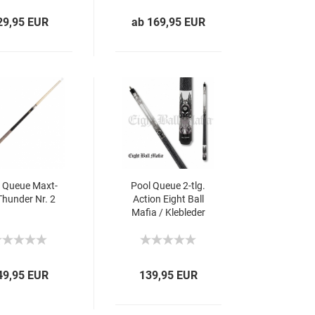
29,95 EUR
ab 169,95 EUR
 Queue Maxt­
Pool Queue 2-tlg.
hun­der Nr. 2
Ac­tion Eight Ball
Mafia / Kle­b­le­der
12.5 mm / L:133
cm
49,95 EUR
139,95 EUR