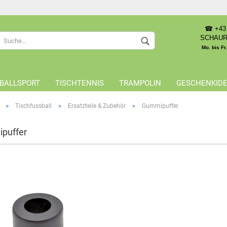
☎ +43 
Sprache auswählen
SCHAU
Mo. bis Fr
Lieferland
BALLSPORT
TISCHTENNIS
TRAMPOLIN
GESCHENKID
»
»
»
Tischfussball
Ersatzteile & Zubehör
Gummipuffer
puffer
Konto 
Passwo