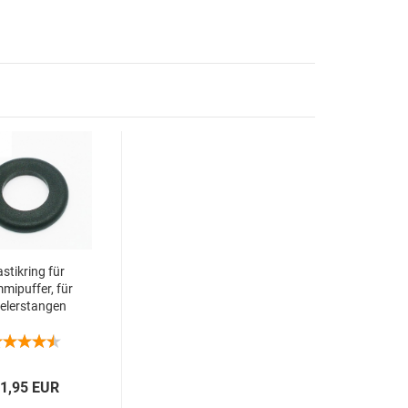
s­tik­ring für
mi­puf­fer, für
e­ler­stan­gen
ch­mes­ser 16
, 16 Stück
1,95 EUR