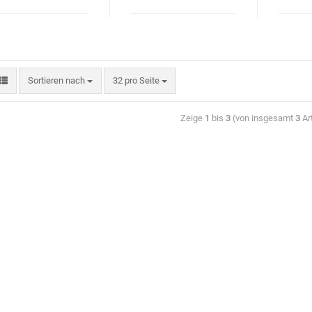
Sortieren nach
32 pro Seite
Zeige
1
bis
3
(von insgesamt
3
Art