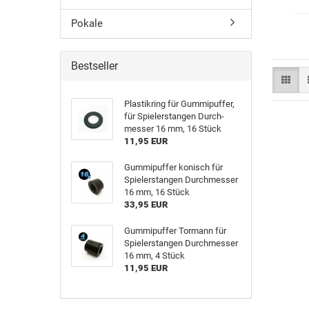
Pokale
Bestseller
Plas­tik­ring für Gum­mi­puf­fer,
für Spie­ler­stan­gen Durch­
mes­ser 16 mm, 16 Stück
11,95 EUR
Gum­mi­puf­fer ko­nisch für
Spie­ler­stan­gen Durch­mes­ser
16 mm, 16 Stück
33,95 EUR
Gum­mi­puf­fer Tor­mann für
Spie­ler­stan­gen Durch­mes­ser
16 mm, 4 Stück
11,95 EUR