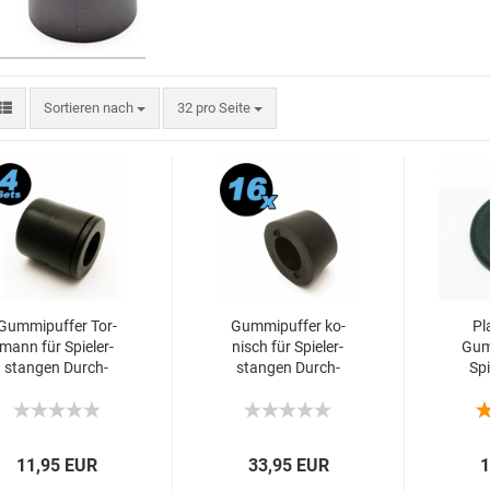
Sortieren nach
32 pro Seite
Gum­mi­puf­fer Tor­
Gum­mi­puf­fer ko­
Pla
mann für Spie­ler­
nisch für Spie­ler­
Gum­
stan­gen Durch­
stan­gen Durch­
Spi
mes­ser 16 mm, 4
mes­ser 16 mm, 16
Dur
Stück
Stück
mm
11,95 EUR
33,95 EUR
1