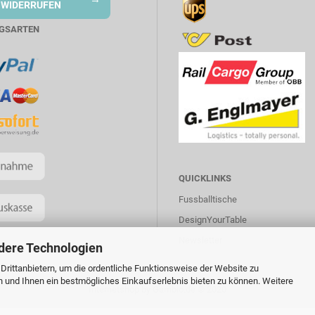
WIDERRUFEN
GSARTEN
QUICKLINKS
Fussballtische
DesignYourTable
Newsletter
dere Technologien
rittanbietern, um die ordentliche Funktionsweise der Website zu
n und Ihnen ein bestmögliches Einkaufserlebnis bieten zu können. Weitere
Internetshop
by Gambio.de © 2020