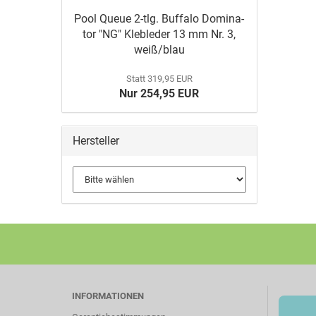
Pool Queue 2-tlg. Buf­fa­lo Do­mi­na­
tor "NG" Kle­b­le­der 13 mm Nr. 3,
weiß/blau
Statt 319,95 EUR
Nur 254,95 EUR
Hersteller
INFORMATIONEN