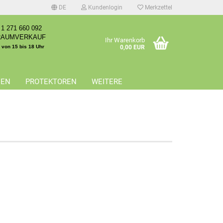
DE
Kundenlogin
Merkzettel
1 271 660 092
RAUMVERKAUF
Ihr Warenkorb
. von 15 bis 18 Uhr
0,00 EUR
EEN
PROTEKTOREN
WEITERE
erstellen
rt vergessen?