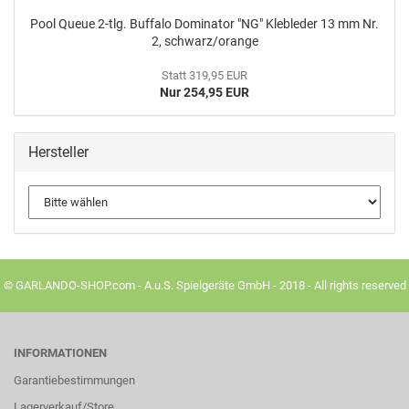
Pool Queue 2-tlg. Buf­fa­lo Do­mi­na­tor "NG" Kle­b­le­der 13 mm Nr.
2, schwarz/oran­ge
Statt 319,95 EUR
Nur 254,95 EUR
Hersteller
© GARLANDO-SHOP.com - A.u.S. Spielgeräte GmbH - 2018 - All rights reserved
INFORMATIONEN
Garantiebestimmungen
Lagerverkauf/Store