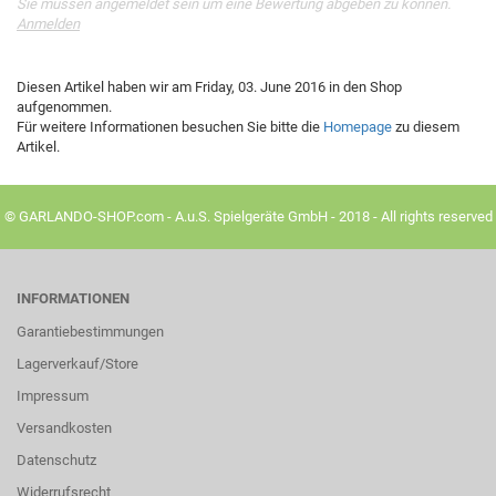
Sie müssen angemeldet sein um eine Bewertung abgeben zu können.
Anmelden
Diesen Artikel haben wir am Friday, 03. June 2016 in den Shop
aufgenommen.
Für weitere Informationen besuchen Sie bitte die
Homepage
zu diesem
Artikel.
© GARLANDO-SHOP.com - A.u.S. Spielgeräte GmbH - 2018 - All rights reserved
INFORMATIONEN
Garantiebestimmungen
Lagerverkauf/Store
Impressum
Versandkosten
Datenschutz
Widerrufsrecht