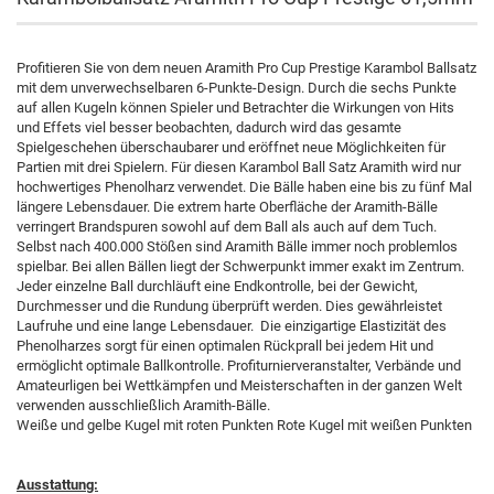
Profitieren Sie von dem neuen Aramith Pro Cup Prestige Karambol Ballsatz
mit dem unverwechselbaren 6-Punkte-Design. Durch die sechs Punkte
auf allen Kugeln können Spieler und Betrachter die Wirkungen von Hits
und Effets viel besser beobachten, dadurch wird das gesamte
Spielgeschehen überschaubarer und eröffnet neue Möglichkeiten für
Partien mit drei Spielern. Für diesen Karambol Ball Satz Aramith wird nur
hochwertiges Phenolharz verwendet. Die Bälle haben eine bis zu fünf Mal
längere Lebensdauer. Die extrem harte Oberfläche der Aramith-Bälle
verringert Brandspuren sowohl auf dem Ball als auch auf dem Tuch.
Selbst nach 400.000 Stößen sind Aramith Bälle immer noch problemlos
spielbar. Bei allen Bällen liegt der Schwerpunkt immer exakt im Zentrum.
Jeder einzelne Ball durchläuft eine Endkontrolle, bei der Gewicht,
Durchmesser und die Rundung überprüft werden. Dies gewährleistet
Laufruhe und eine lange Lebensdauer. Die einzigartige Elastizität des
Phenolharzes sorgt für einen optimalen Rückprall bei jedem Hit und
ermöglicht optimale Ballkontrolle. Profiturnierveranstalter, Verbände und
Amateurligen bei Wettkämpfen und Meisterschaften in der ganzen Welt
verwenden ausschließlich Aramith-Bälle.
Weiße und gelbe Kugel mit roten Punkten Rote Kugel mit weißen Punkten
Ausstattung: