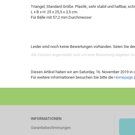
Triangel, Standard Größe. Plastik, sehr stabil und haltbar, sch
L x B x H: 25 x 25,5 x 3,5 cm.
Für Bälle mit 57,2 mm Durchmesser
Leider sind noch keine Bewertungen vorhanden. Seien Sie der 
Sie müssen angemeldet sein um eine Bewertung abgeben zu
Diesen Artikel haben wir am Saturday, 16. November 2019 i
Für weitere Informationen besuchen Sie bitte die
Homepage
z
INFORMATIONEN
Garantiebestimmungen