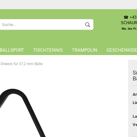
☎ +43 
Sprache auswählen
SCHAU
Mo. bis Fr
Lieferland
BALLSPORT
TISCHTENNIS
TRAMPOLIN
GESCHENKID
 Dreieck für 57,2 mm Bälle
S
B
Konto 
Ar
Passwo
Li
La
Ve