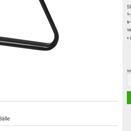
St
1-
5-
10
> 
St
St
Bälle