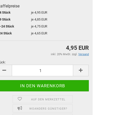
affelpreise
4 Stück
je 4,95 EUR
9 Stück
je 4,85 EUR
-24 Stück
je 4,75 EUR
24 Stück
je 4,65 EUR
4,95 EUR
inkl. 20% MwSt. zzgl.
Versand
ück:
ück
AUF DEN MERKZETTEL
WOANDERS GÜNSTIGER?