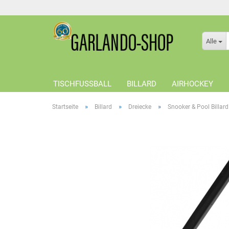
Alle
TISCHFUSSBALL
BILLARD
AIRHOCKEY
»
»
»
Startseite
Billard
Dreiecke
Snooker & Pool Billard