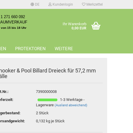
DE
Kundenlogin
Merkzettel
1 271 660 092
RAUMVERKAUF
Ihr Warenkorb
. von 15 bis 18 Uhr
0,00 EUR
EEN
PROTEKTOREN
WEITERE
nooker & Pool Billard Dreieck für 57,2 mm
älle
erstellen
t.Nr.:
7390000008
rt vergessen?
eferzeit:
1-3 Werktage -
Lagerware
(Ausland abweichend)
gerbestand:
2
Stück
rsandgewicht:
0,132
kg je Stück