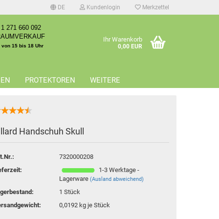
DE
Kundenlogin
Merkzettel
1 271 660 092
RAUMVERKAUF
Ihr Warenkorb
. von 15 bis 18 Uhr
0,00 EUR
EEN
PROTEKTOREN
WEITERE
illard Handschuh Skull
erstellen
rt vergessen?
t.Nr.:
7320000208
eferzeit:
1-3 Werktage -
Lagerware
(Ausland abweichend)
gerbestand:
1
Stück
rsandgewicht:
0,0192
kg je Stück