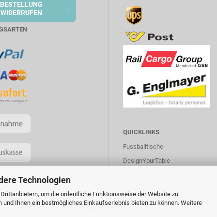
BESTELLUNG
→
WIDERRUFEN
GSARTEN
QUICKLINKS
Fussballtische
DesignYourTable
Newsletter
dere Technologien
rittanbietern, um die ordentliche Funktionsweise der Website zu
n und Ihnen ein bestmögliches Einkaufserlebnis bieten zu können. Weitere
Internetshop
by Gambio.de © 2020