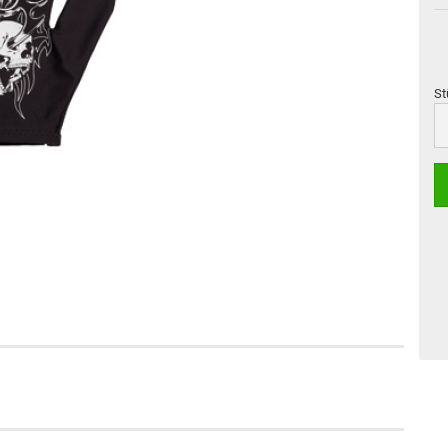
St
St