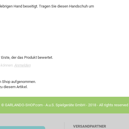
 klebrigen Hand beseitigt. Tragen Sie diesen Handschuh um
Erste, der das Produkt bewertet.
 können.
Anmelden
den Shop aufgenommen.
u diesem Artikel.
© GARLANDO-SHOP.com - A.u.S. Spielgeräte GmbH - 2018 - All rights reserved
VERSANDPARTNER