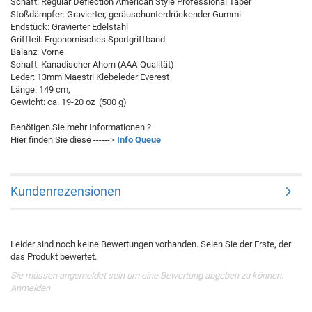
Schaft: Regular Deflection American Style Professional Taper
Stoßdämpfer:
Gravierter, geräuschunterdrückender Gummi
Endstück:
Gravierter Edelstahl
Griffteil: Ergonomisches Sportgriffband
Balanz: Vorne
Schaft: Kanadischer Ahorn (AAA-Qualität)
Leder: 13mm Maestri Klebeleder Everest
Länge: 149 cm,
Gewicht: ca. 19-20 oz (500 g)
Benötigen Sie mehr Informationen ?
Hier finden Sie diese ------>
Info Queue
Kundenrezensionen
Leider sind noch keine Bewertungen vorhanden. Seien Sie der Erste, der
das Produkt bewertet.
Sie müssen angemeldet sein um eine Bewertung abgeben zu können.
Anmelden