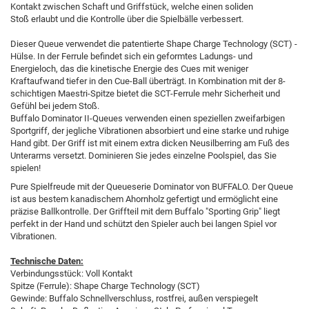
Kontakt zwischen Schaft und Griffstück, welche einen soliden
Stoß erlaubt und die Kontrolle über die Spielbälle verbessert.
Dieser Queue verwendet die patentierte Shape Charge Technology (SCT) -
Hülse. In der Ferrule befindet sich ein geformtes Ladungs- und
Energieloch, das die kinetische Energie des Cues mit weniger
Kraftaufwand tiefer in den Cue-Ball überträgt. In Kombination mit der 8-
schichtigen Maestri-Spitze bietet die SCT-Ferrule mehr Sicherheit und
Gefühl bei jedem Stoß.
Buffalo Dominator II-Queues verwenden einen speziellen zweifarbigen
Sportgriff, der jegliche Vibrationen absorbiert und eine starke und ruhige
Hand gibt. Der Griff ist mit einem extra dicken Neusilberring am Fuß des
Unterarms versetzt. Dominieren Sie jedes einzelne Poolspiel, das Sie
spielen!
Pure Spielfreude mit der Queueserie Dominator von BUFFALO. Der Queue
ist aus bestem kanadischem Ahornholz gefertigt und ermöglicht eine
präzise Ballkontrolle. Der Griffteil mit dem Buffalo "Sporting Grip" liegt
perfekt in der Hand und schützt den Spieler auch bei langen Spiel vor
Vibrationen.
Technische Daten:
Verbindungsstück: Voll Kontakt
Spitze (Ferrule): Shape Charge Technology (SCT)
Gewinde: Buffalo Schnellverschluss, rostfrei, außen verspiegelt