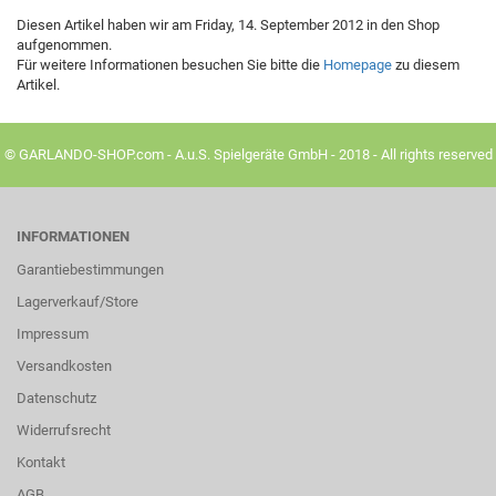
Diesen Artikel haben wir am Friday, 14. September 2012 in den Shop
aufgenommen.
Für weitere Informationen besuchen Sie bitte die
Homepage
zu diesem
Artikel.
© GARLANDO-SHOP.com - A.u.S. Spielgeräte GmbH - 2018 - All rights reserved
INFORMATIONEN
Garantiebestimmungen
Lagerverkauf/Store
Impressum
Versandkosten
Datenschutz
Widerrufsrecht
Kontakt
AGB