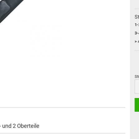
St
1-
3-
> 
St
St
 und 2 Oberteile