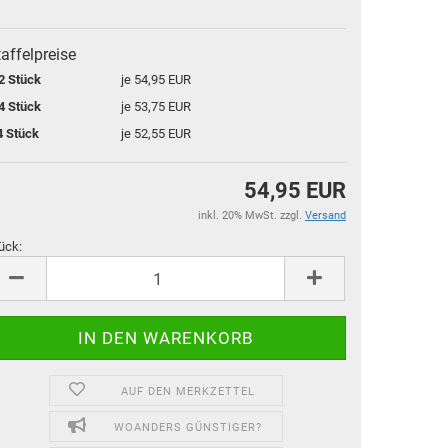
affelpreise
2 Stück
je 54,95 EUR
4 Stück
je 53,75 EUR
4 Stück
je 52,55 EUR
54,95 EUR
inkl. 20% MwSt. zzgl.
Versand
ück:
ück
AUF DEN MERKZETTEL
WOANDERS GÜNSTIGER?