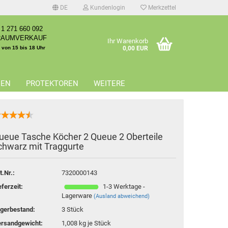
DE
Kundenlogin
Merkzettel
1 271 660 092
RAUMVERKAUF
Ihr Warenkorb
. von 15 bis 18 Uhr
0,00 EUR
EEN
PROTEKTOREN
WEITERE
ueue Tasche Köcher 2 Queue 2 Oberteile
chwarz mit Traggurte
erstellen
rt vergessen?
t.Nr.:
7320000143
eferzeit:
1-3 Werktage -
Lagerware
(Ausland abweichend)
gerbestand:
3
Stück
rsandgewicht:
1,008
kg je Stück