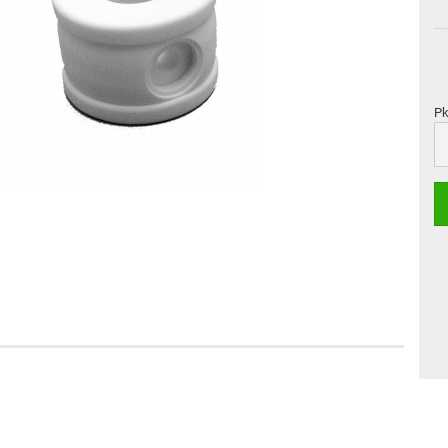
Pk
Pk