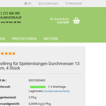
DE
Kundenlogin
Merkzettel
1 271 660 092
RAUMVERKAUF
Ihr Warenkorb
. von 15 bis 18 Uhr
0,00 EUR
EEN
PROTEKTOREN
WEITERE
tellring für Spielerstangen Durchmesser 13
m, 4 Stück
erstellen
rt vergessen?
t.Nr.:
8301000465
eferzeit:
1-3 Werktage -
Lagerware
(Ausland abweichend)
gerbestand:
2
Pkg.
rsandgewicht:
0,0096
kg je Pkg.