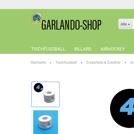
Alle
TISCHFUSSBALL
BILLARD
AIRHOCKEY
»
»
»
Startseite
Tischfussball
Ersatzteile & Zubehör
Ac