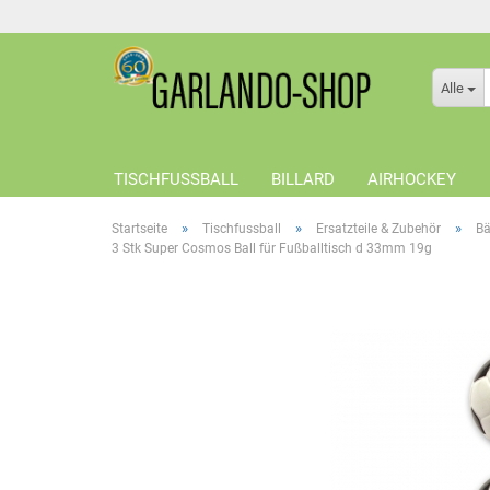
Alle
TISCHFUSSBALL
BILLARD
AIRHOCKEY
»
»
»
Startseite
Tischfussball
Ersatzteile & Zubehör
Bä
3 Stk Super Cosmos Ball für Fußballtisch d 33mm 19g