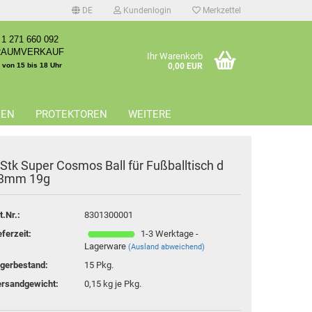
DE
Kundenlogin
Merkzettel
1 271 660 092
RAUMVERKAUF
Ihr Warenkorb
. von 15 bis 18 Uhr
0,00 EUR
EEN
PROTEKTOREN
WEITERE
 Stk Super Cosmos Ball für Fußballtisch d
3mm 19g
erstellen
t.Nr.:
8301300001
rt vergessen?
eferzeit:
1-3 Werktage -
Lagerware
(Ausland abweichend)
gerbestand:
15
Pkg.
rsandgewicht:
0,15
kg je Pkg.