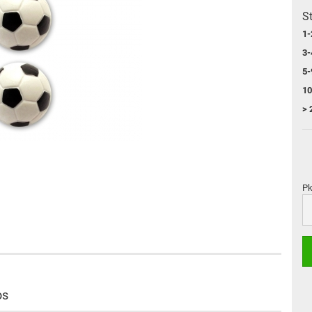
St
1-
3-
5-
10
> 
Pk
Pk
os