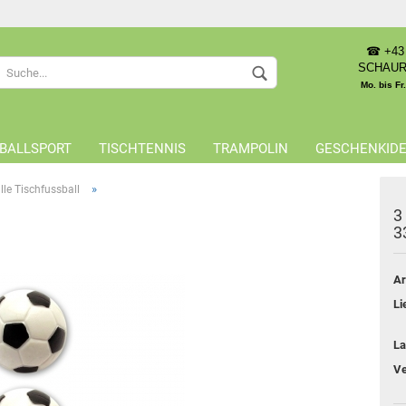
☎ +43 
Sprache auswählen
SCHAU
Mo. bis Fr
Lieferland
BALLSPORT
TISCHTENNIS
TRAMPOLIN
GESCHENKID
»
lle Tischfussball
3
3
Konto 
Ar
Passwo
Li
La
Ve