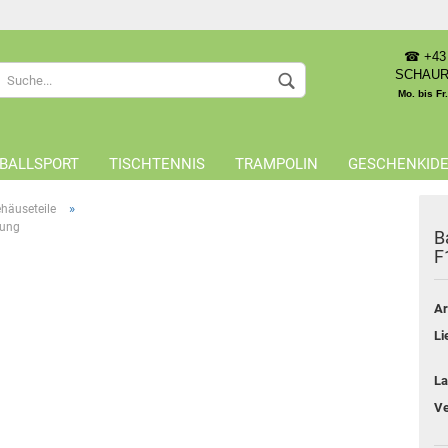
☎ +43 
Sprache auswählen
SCHAU
Mo. bis Fr
Lieferland
BALLSPORT
TISCHTENNIS
TRAMPOLIN
GESCHENKID
»
häuseteile
kung
B
F
Konto 
Ar
Passwo
Li
La
Ve