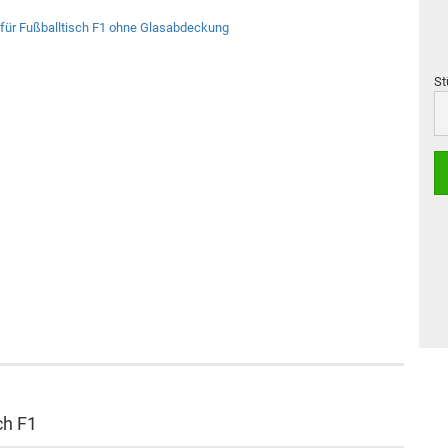
St
St
ch F1