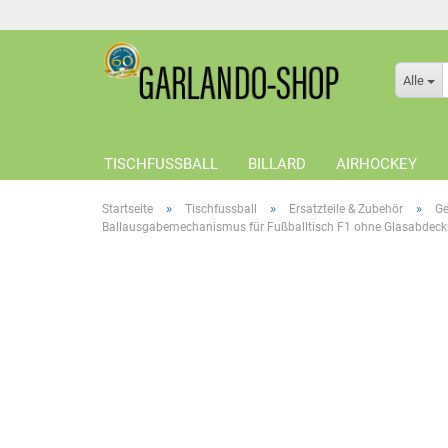
Alle
TISCHFUSSBALL
BILLARD
AIRHOCKEY
»
»
»
Startseite
Tischfussball
Ersatzteile & Zubehör
Ge
Ballausgabemechanismus für Fußballtisch F1 ohne Glasabdec