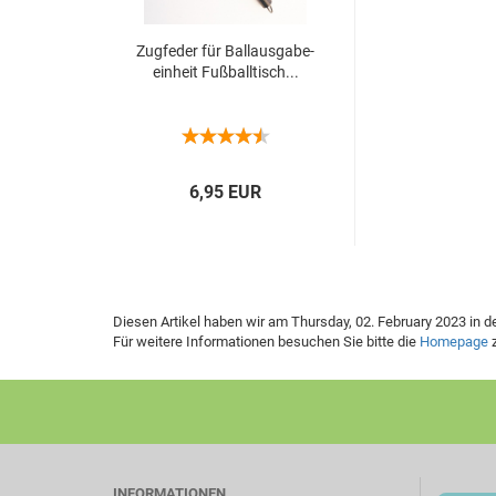
Zug­fe­der für Bal­l­aus­ga­be­
ein­heit Fuß­ball­tisch...
6,95 EUR
Diesen Artikel haben wir am Thursday, 02. February 2023 in
Für weitere Informationen besuchen Sie bitte die
Homepage
z
INFORMATIONEN