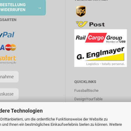
BESTELLUNG
→
WIDERRUFEN
GSARTEN
QUICKLINKS
Fussballtische
DesignYourTable
Newsletter
dere Technologien
rittanbietern, um die ordentliche Funktionsweise der Website zu
n und Ihnen ein bestmögliches Einkaufserlebnis bieten zu können. Weitere
Internetshop
by Gambio.de © 2020