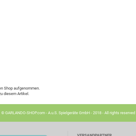
 den Shop aufgenommen.
u diesem Artikel.
© GARLANDO-SHOP.com - A.u.S. Spielgeräte GmbH - 2018 - All rights reserved
VERSANDPARTNER