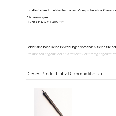
für alle Garlando Fußballtische mit Münzprüfer ohne Glasab
Abmessungen:
H 258 x B 437 x T 455 mm
Leider sind noch keine Bewertungen vorhanden. Seien Sie der 
Sie müssen angemeldet sein um eine Bewertung abgeben zu
Dieses Produkt ist z.B. kompatibel zu: