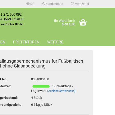
DE
Kundenlogin
Merkzettel
1 271 660 092
RAUMVERKAUF
Ihr Warenkorb
. von 15 bis 18 Uhr
0,00 EUR
EEN
PROTEKTOREN
WEITERE
allausgabemechanismus für Fußballtisch
1 ohne Glasabdeckung
erstellen
t.Nr.:
8301000450
rt vergessen?
eferzeit:
1-3 Werktage -
Lagerware
(Ausland abweichend)
gerbestand:
4
Stück
rsandgewicht:
6,6
kg je Stück