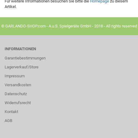
Für weitere Informationen besuchen Sie bitte die
Homepage
zu diesem
Artikel.
© GARLANDO-SHOP.com - A.u.S. Spielgeräte GmbH - 2018 - All rights reserved
INFORMATIONEN
Garantiebestimmungen
Lagerverkauf/Store
Impressum
Versandkosten
Datenschutz
Widerrufsrecht
Kontakt
AGB