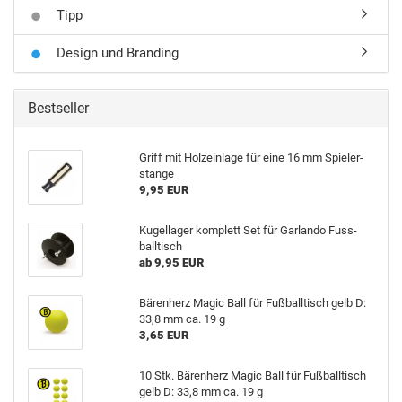
Tipp
Design und Branding
Bestseller
Griff mit Holz­ein­la­ge für eine 16 mm Spie­ler­
stan­ge
9,95 EUR
Ku­gel­la­ger kom­plett Set für Gar­lan­do Fuss­
ball­tisch
ab 9,95 EUR
Bä­ren­herz Magic Ball für Fuß­ball­tisch gelb D:
33,8 mm ca. 19 g
3,65 EUR
10 Stk. Bä­ren­herz Magic Ball für Fuß­ball­tisch
gelb D: 33,8 mm ca. 19 g