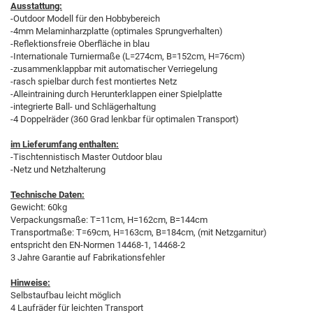
Ausstattung:
-Outdoor Modell für den Hobbybereich
-4mm Melaminharzplatte (optimales Sprungverhalten)
-Reflektionsfreie Oberfläche in blau
-Internationale Turniermaße (L=274cm, B=152cm, H=76cm)
-zusammenklappbar mit automatischer Verriegelung
-rasch spielbar durch fest montiertes Netz
-Alleintraining durch Herunterklappen einer Spielplatte
-integrierte Ball- und Schlägerhaltung
-4 Doppelräder (360 Grad lenkbar für optimalen Transport)
im Lieferumfang enthalten:
-Tischtennistisch Master Outdoor blau
-Netz und Netzhalterung
Technische Daten:
Gewicht: 60kg
Verpackungsmaße: T=11cm, H=162cm, B=144cm
Transportmaße: T=69cm, H=163cm, B=184cm, (mit Netzgarnitur)
entspricht den EN-Normen 14468-1, 14468-2
3 Jahre Garantie auf Fabrikationsfehler
Hinweise:
Selbstaufbau leicht möglich
4 Laufräder für leichten Transport